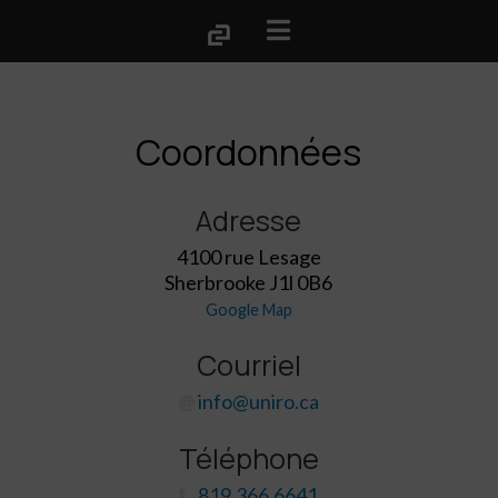
Coordonnées
Adresse
4100 rue Lesage
Sherbrooke J1l 0B6
Google Map
Courriel
info@uniro.ca
Téléphone
819.366.6641