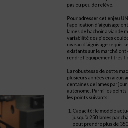
pas ou peu de relève.
Pour adresser cet enjeu UN
l’application d’aiguisage e
lames de hachoir à viande 
variabilité des pièces coul
niveau d’aiguisage requis s
existants sur le marché ont 
rendre l’équipement très fle
La robustesse de cette mach
plusieurs années en aiguis
centaines de lames par jou
autonome. Parmi les points 
les points suivants :
Capacité
: le modèle actu
jusqu’à 250 lames par ch
peut prendre plus de 35