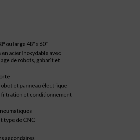
8″ ou large 48″ x 60″
 en acier inoxydable avec
tage de robots, gabarit et
porte
robot et panneau électrique
iltration et conditionnement
 pneumatiques
t type de CNC
ons secondaires