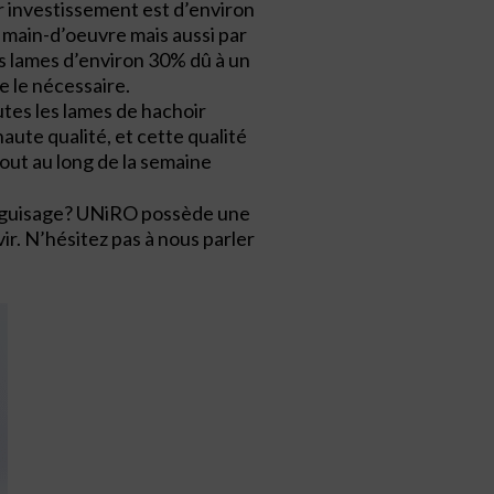
ur investissement est d’environ
a main-d’oeuvre mais aussi par
es lames d’environ 30% dû à un
e le nécessaire.
utes les lames de hachoir
haute qualité, et cette qualité
out au long de la semaine
aiguisage? UNiRO possède une
ir. N’hésitez pas à nous parler