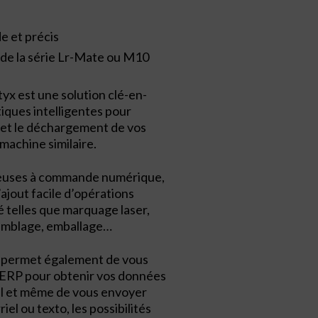
e et précis
de la série Lr-Mate ou M10
x est une solution clé-en-
iques intelligentes pour
 et le déchargement de vos
machine similaire.
aiseuses à commande numérique,
’ajout facile d’opérations
 telles que marquage laser,
semblage, emballage…
s permet également de vous
 ERP pour obtenir vos données
el et même de vous envoyer
el ou texto, les possibilités