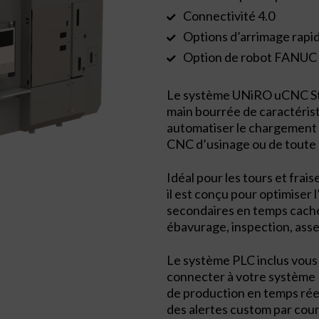
Connectivité 4.0
Options d’arrimage rapid
Option de robot FANUC 
Le système UNiRO uCNC Sty
main bourrée de caractérist
automatiser le chargement
CNC d’usinage ou de toute 
Idéal pour les tours et fr
il est conçu pour optimiser l
secondaires en temps caché
ébavurage, inspection, as
Le système PLC inclus vou
connecter à votre système
de production en temps ré
des alertes custom par courri