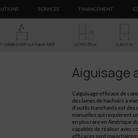
LUTIONS
SERVICES
FINANCEMENT
C
 collaboratif sur base MKII
uCNC Styx
uJect Io
Aiguisage 
L’aiguisage efficace de c
des lames de hachoirs à via
d’outils tranchants est des
manuelles qui requièrent un
en plus rare en Amérique du 
capables de réaliser avec c
efficaces sont majoritairemen