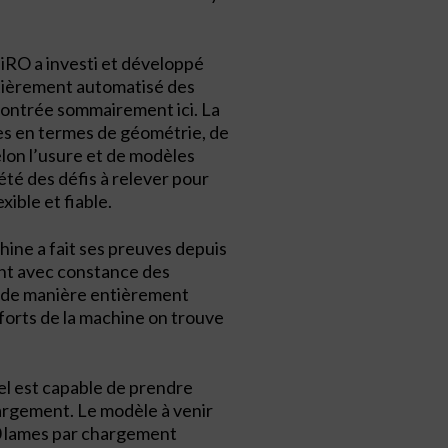
iRO a investi et développé
ntièrement automatisé des
montrée sommairement ici. La
ées en termes de géométrie, de
elon l’usure et de modèles
été des défis à relever pour
xible et fiable.
ine a fait ses preuves depuis
ant avec constance des
r de manière entièrement
forts de la machine on trouve
el est capable de prendre
argement. Le modèle à venir
0 lames par chargement