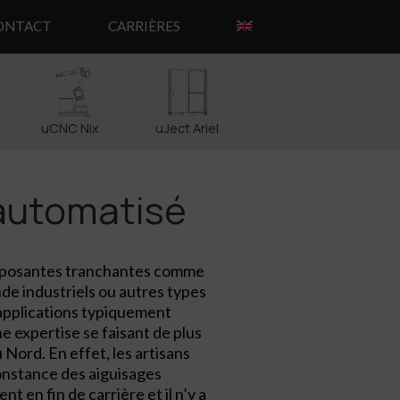
ONTACT
CARRIÈRES
uCNC Nix
uJect Ariel
automatisé
omposantes tranchantes comme
nde industriels ou autres types
 applications typiquement
e expertise se faisant de plus
Nord. En effet, les artisans
onstance des aiguisages
t en fin de carrière et il n’y a