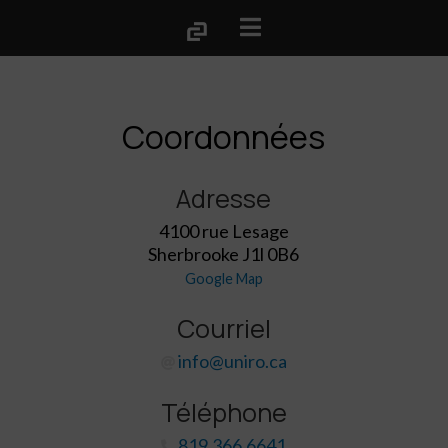
Coordonnées
Adresse
4100 rue Lesage
Sherbrooke J1l 0B6
Google Map
Courriel
info@uniro.ca
Téléphone
819.366.6641