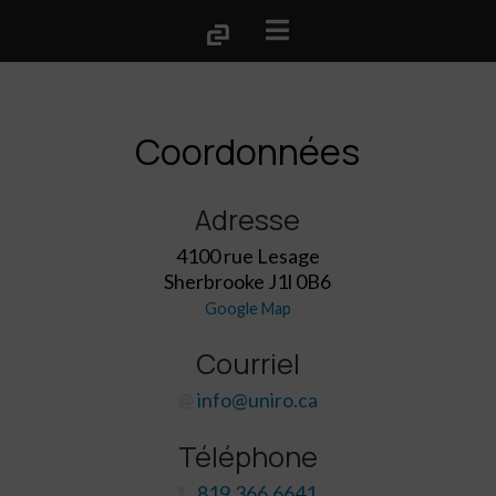
Coordonnées
Adresse
4100 rue Lesage
Sherbrooke J1l 0B6
Google Map
Courriel
info@uniro.ca
Téléphone
819.366.6641