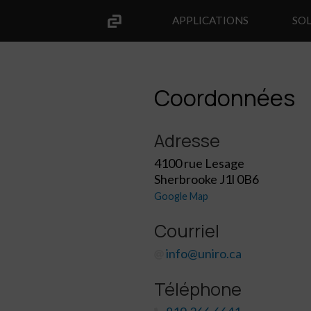
APPLICATIONS
SO
Coordonnées
Adresse
4100 rue Lesage
Sherbrooke J1l 0B6
Google Map
Courriel
info@uniro.ca
Téléphone